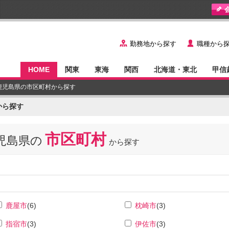
y
˙
勤務地から探す
職種から
HOME
関東
東海
関西
北海道・東北
甲信
 鹿児島県の市区町村から探す
から探す
市区町村
児島県の
から探す
鹿屋市
(6)
枕崎市
(3)
指宿市
(3)
伊佐市
(3)