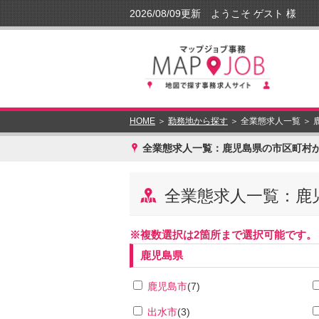
HOME
＞
勤務地から探す
＞ 全業態求人一覧 ＞
x
全業態求人一覧：鹿児島県の市区町村
y
全業態求人一覧：鹿
※複数選択は2箇所まで選択可能です。
鹿児島県
鹿児島市
(7)
出水市
(3)