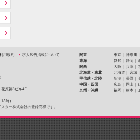
利用規約
求人広告掲載について
関東
東京
｜
神奈川
東海
愛知
｜
静岡
｜
関西
大阪
｜
兵庫
｜
北海道・東北
北海道
｜
宮城
）
甲信越・北陸
新潟
｜
長野
｜
中国・四国
広島
｜
岡山
｜
 花原第8ビル4F
九州・沖縄
福岡
｜
熊本
｜
時～18時）
マイスター株式会社の登録商標です。