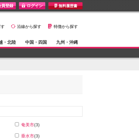
I
無料履歴書
}
G
探す
沿線から探す
特徴から探す
越・北陸
中国・四国
九州・沖縄
奄美市
(3)
垂水市
(3)