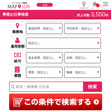
沖縄
0
地域変更
キープ
メニュー
3,550
事務お仕事検索
求人件数
件
勤務地
雇用形態
給与
業態