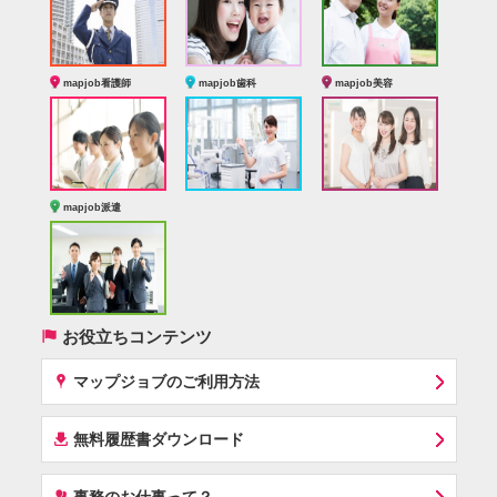
mapjob看護師
mapjob歯科
mapjob美容
mapjob派遣
(
お役立ちコンテンツ
x
マップジョブのご利用方法
í
無料履歴書ダウンロード
‰