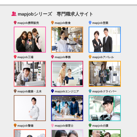
‰
mapjobシリーズ 専門職求人サイト
mapjob携帯販売
mapjob飲食
mapjob営業
mapjob工場
mapjob事務
mapjobアパレル
mapjob建築・土木
mapjobエンジニア
mapjobドライバー
mapjob警備
mapjob保育士
mapjob介護