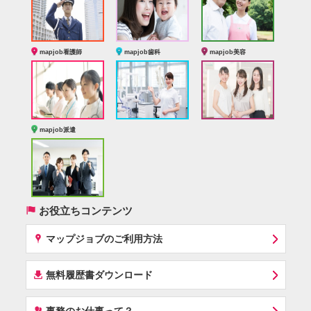
mapjob看護師
mapjob歯科
mapjob美容
mapjob派遣
(
お役立ちコンテンツ
x
マップジョブのご利用方法
í
無料履歴書ダウンロード
‰