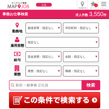
広島
0
地域変更
キープ
メニュー
3,550
事務お仕事検索
求人件数
件
勤務地
雇用形態
給与
業態