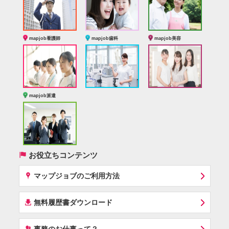
mapjob看護師
mapjob歯科
mapjob美容
mapjob派遣
(
お役立ちコンテンツ
x
マップジョブのご利用方法
í
無料履歴書ダウンロード
‰