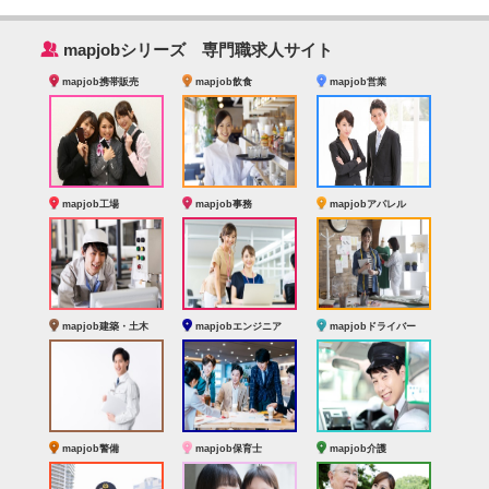
‰
mapjobシリーズ 専門職求人サイト
mapjob携帯販売
mapjob飲食
mapjob営業
mapjob工場
mapjob事務
mapjobアパレル
mapjob建築・土木
mapjobエンジニア
mapjobドライバー
mapjob警備
mapjob保育士
mapjob介護