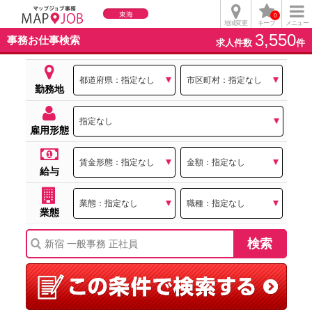
東海
0
地域変更
キープ
メニュー
3,550
事務お仕事検索
求人件数
件
勤務地
雇用形態
給与
業態