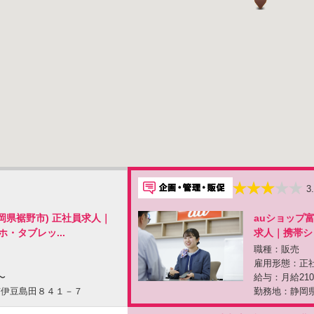
3
静岡県裾野市) 正社員求人｜
auショップ富
・タブレッ...
求人｜携帯シ
職種：販売
雇用形態：正
〜
給与：月給210
市伊豆島田８４１－７
勤務地：静岡