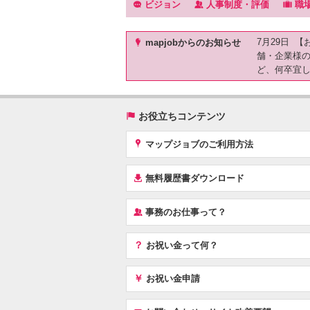
f
‰
.
ビジョン
人事制度・評価
職
)
7月29日 
mapjobからのお知らせ
舗・企業様
ど、何卒宜
(
お役立ちコンテンツ
x
マップジョブのご利用方法
í
無料履歴書ダウンロード
‰
事務のお仕事って？
？
お祝い金って何？
￥
お祝い金申請