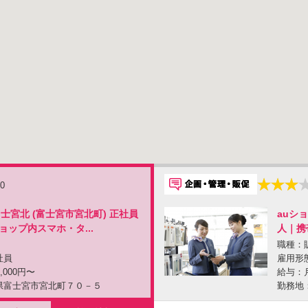
.0
士宮北 (富士宮市宮北町) 正社員
auシ
ョップ内スマホ・タ...
人｜携
職種：
社員
雇用形
,000円〜
給与：月
県富士宮市宮北町７０－５
勤務地