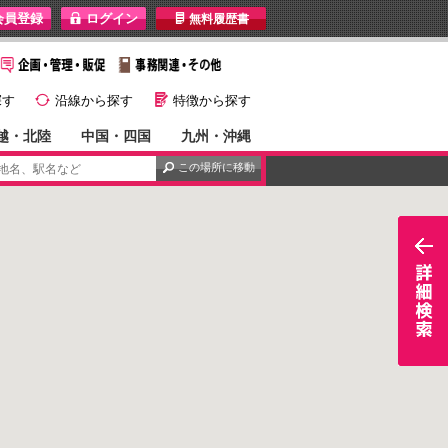
I
無料履歴書
}
G
探す
沿線から探す
特徴から探す
越・北陸
中国・四国
九州・沖縄