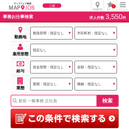
三重
0
地域変更
キープ
メニュー
3,550
事務お仕事検索
求人件数
件
勤務地
雇用形態
給与
業態