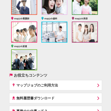
mapjob看護師
mapjob歯科
mapjob美容
mapjob派遣
(
お役立ちコンテンツ
x
マップジョブのご利用方法
í
無料履歴書ダウンロード
‰