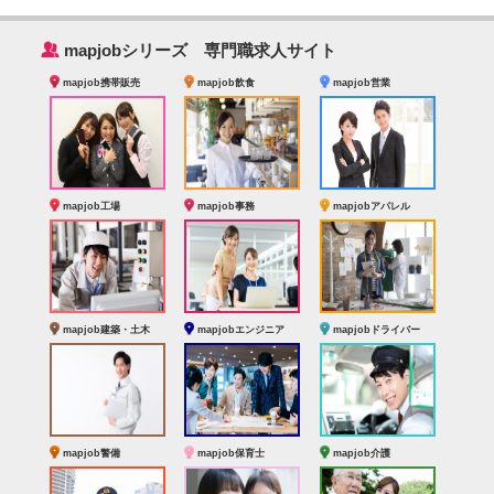
‰
mapjobシリーズ 専門職求人サイト
mapjob携帯販売
mapjob飲食
mapjob営業
mapjob工場
mapjob事務
mapjobアパレル
mapjob建築・土木
mapjobエンジニア
mapjobドライバー
mapjob警備
mapjob保育士
mapjob介護