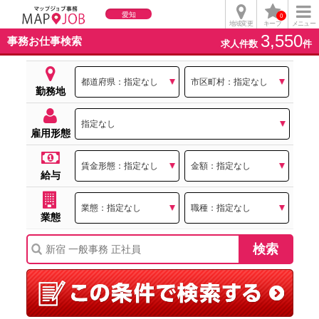
愛知
0
地域変更
キープ
メニュー
3,550
事務お仕事検索
求人件数
件
勤務地
雇用形態
給与
業態