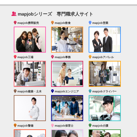
‰
mapjobシリーズ 専門職求人サイト
mapjob携帯販売
mapjob飲食
mapjob営業
mapjob工場
mapjob事務
mapjobアパレル
mapjob建築・土木
mapjobエンジニア
mapjobドライバー
mapjob警備
mapjob保育士
mapjob介護