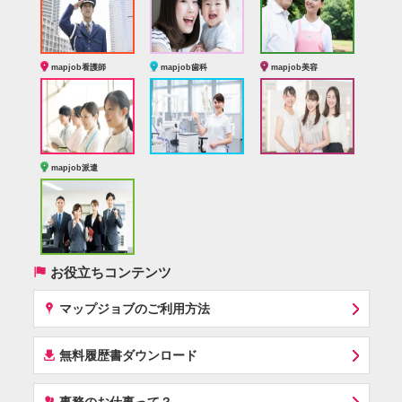
mapjob看護師
mapjob歯科
mapjob美容
mapjob派遣
(
お役立ちコンテンツ
x
マップジョブのご利用方法
í
無料履歴書ダウンロード
‰