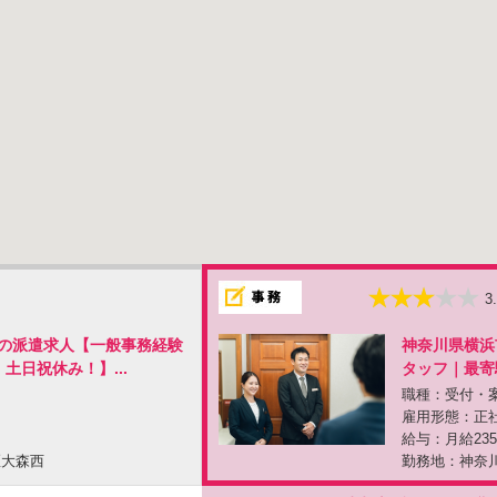
3
の派遣求人【一般事務経験
神奈川県横浜
土日祝休み！】...
タッフ｜最寄駅
職種：受付・
雇用形態：正
給与：月給235
区大森西
勤務地：神奈川