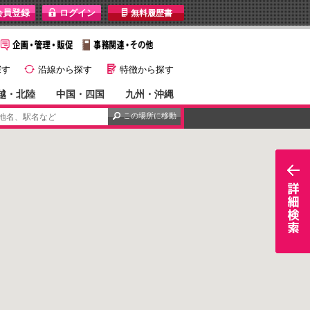
I
無料履歴書
}
G
探す
沿線から探す
特徴から探す
越・北陸
中国・四国
九州・沖縄