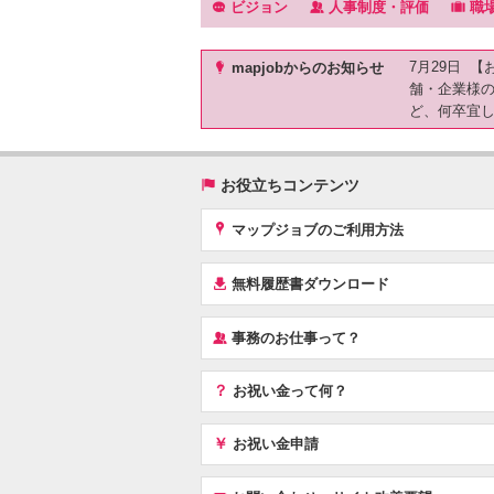
f
‰
.
ビジョン
人事制度・評価
職
)
7月29日 
mapjobからのお知らせ
舗・企業様
ど、何卒宜
(
お役立ちコンテンツ
x
マップジョブのご利用方法
í
無料履歴書ダウンロード
‰
事務のお仕事って？
？
お祝い金って何？
￥
お祝い金申請