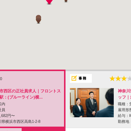
.0
市西区の正社員求人｜フロントス
神奈川
：(ブルーライン)横...
ッフ｜
案内
職種：
社員
雇用形
,682円〜
給与：時
県横浜市西区高島1-2-8
勤務地：