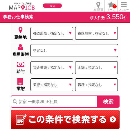
大分
0
地域変更
キープ
メニュー
3,550
事務お仕事検索
求人件数
件
勤務地
雇用形態
給与
業態