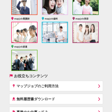
mapjob看護師
mapjob歯科
mapjob美容
mapjob派遣
(
お役立ちコンテンツ
x
マップジョブのご利用方法
í
無料履歴書ダウンロード
‰