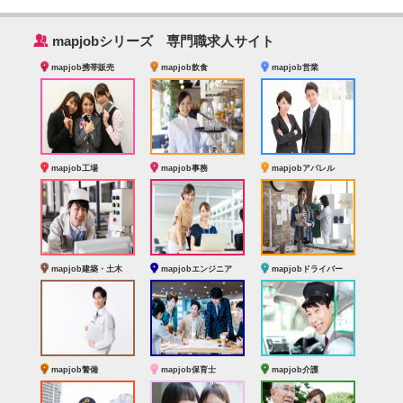
‰
mapjobシリーズ 専門職求人サイト
mapjob携帯販売
mapjob飲食
mapjob営業
mapjob工場
mapjob事務
mapjobアパレル
mapjob建築・土木
mapjobエンジニア
mapjobドライバー
mapjob警備
mapjob保育士
mapjob介護