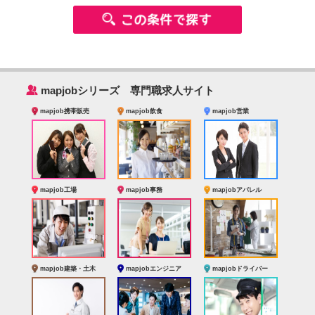
‰
mapjobシリーズ 専門職求人サイト
mapjob携帯販売
mapjob飲食
mapjob営業
mapjob工場
mapjob事務
mapjobアパレル
mapjob建築・土木
mapjobエンジニア
mapjobドライバー