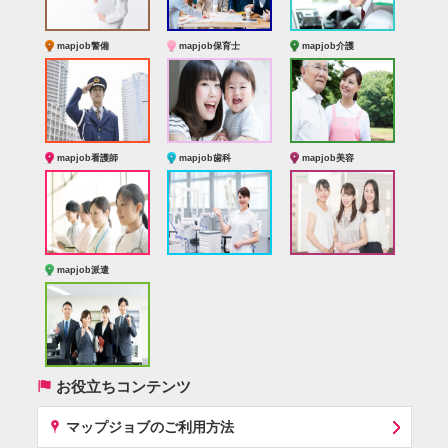
mapjob警備
mapjob保育士
mapjob介護
mapjob看護師
mapjob歯科
mapjob美容
mapjob派遣
(
お役立ちコンテンツ
x
マップジョブのご利用方法