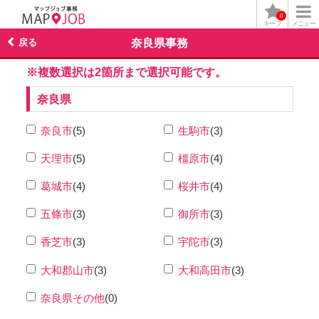
0
キープ
メニュー
戻る
奈良県事務
※複数選択は2箇所まで選択可能です。
奈良県
奈良市
(5)
生駒市
(3)
天理市
(5)
橿原市
(4)
葛城市
(4)
桜井市
(4)
五條市
(3)
御所市
(3)
香芝市
(3)
宇陀市
(3)
大和郡山市
(3)
大和高田市
(3)
奈良県その他
(0)