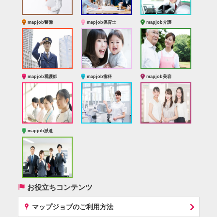
mapjob警備
mapjob保育士
mapjob介護
mapjob看護師
mapjob歯科
mapjob美容
mapjob派遣
(
お役立ちコンテンツ
x
マップジョブのご利用方法