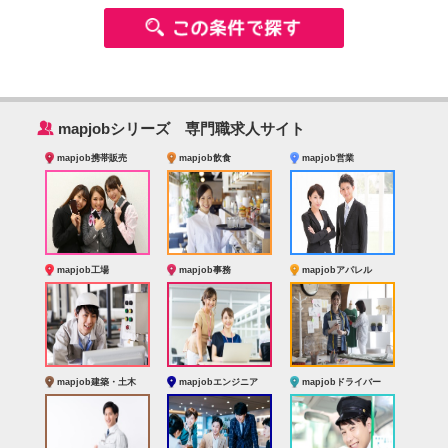
‰
mapjobシリーズ 専門職求人サイト
mapjob携帯販売
mapjob飲食
mapjob営業
mapjob工場
mapjob事務
mapjobアパレル
mapjob建築・土木
mapjobエンジニア
mapjobドライバー