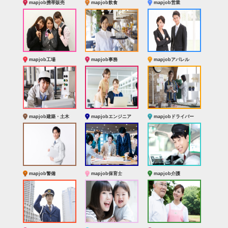
mapjob携帯販売
mapjob飲食
mapjob営業
mapjob工場
mapjob事務
mapjobアパレル
mapjob建築・土木
mapjobエンジニア
mapjobドライバー
mapjob警備
mapjob保育士
mapjob介護