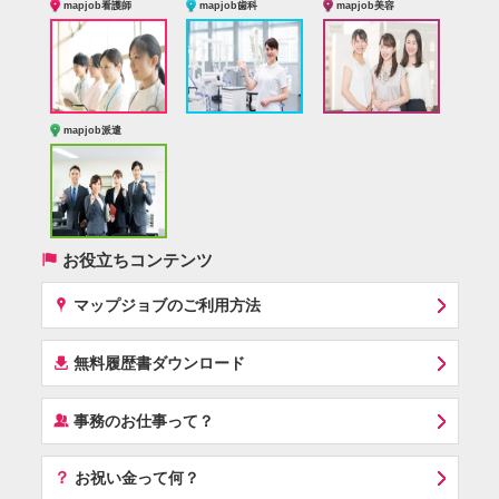
mapjob看護師
mapjob歯科
mapjob美容
mapjob派遣
(
お役立ちコンテンツ
x
マップジョブのご利用方法
í
無料履歴書ダウンロード
‰
事務のお仕事って？
？
お祝い金って何？