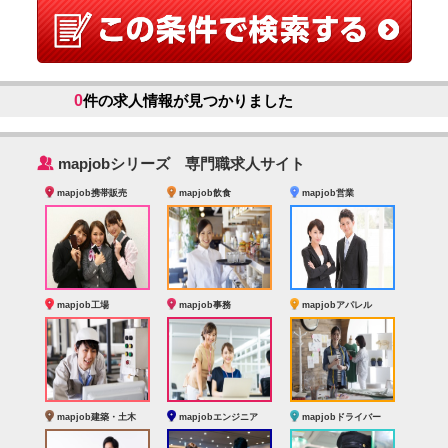
0
件の求人情報が見つかりました
‰
mapjobシリーズ 専門職求人サイト
mapjob携帯販売
mapjob飲食
mapjob営業
mapjob工場
mapjob事務
mapjobアパレル
mapjob建築・土木
mapjobエンジニア
mapjobドライバー