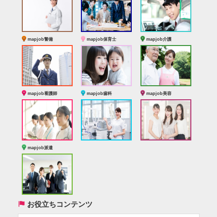
mapjob警備
mapjob保育士
mapjob介護
mapjob看護師
mapjob歯科
mapjob美容
mapjob派遣
(
お役立ちコンテンツ