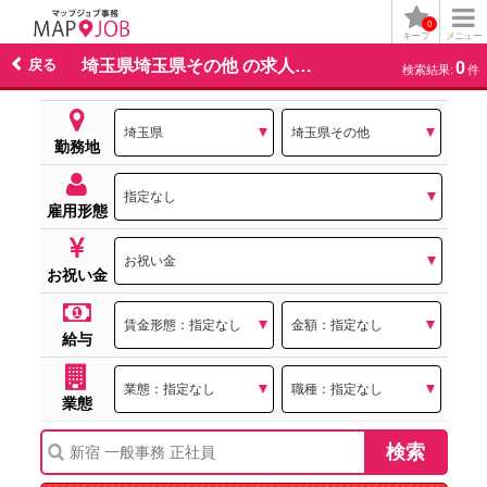
0
キープ
メニュー
戻る
埼玉県埼玉県その他 の求人一覧
0
検索結果:
件
勤務地
雇用形態
お祝い金
給与
業態