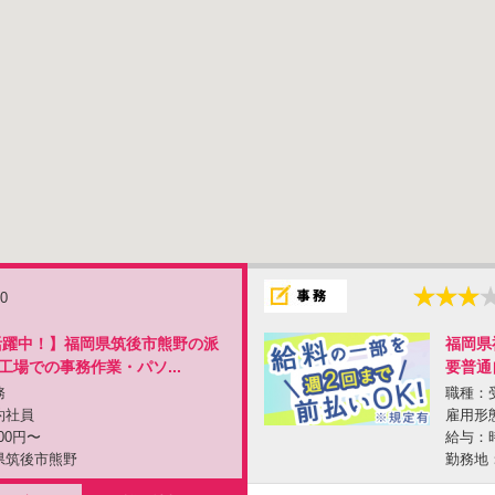
.0
代活躍中！】福岡県筑後市熊野の派
福岡県
工場での事務作業・パソ...
要普通
務
職種：
約社員
雇用形
00円〜
給与：時
県筑後市熊野
勤務地