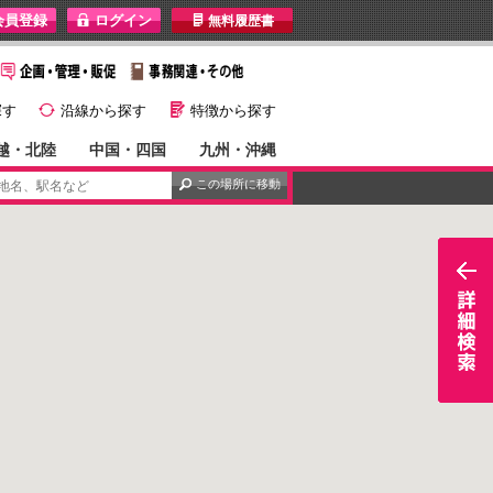
I
無料履歴書
}
G
探す
沿線から探す
特徴から探す
越・北陸
中国・四国
九州・沖縄