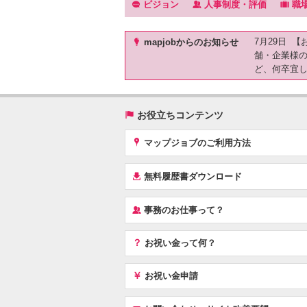
f
‰
.
ビジョン
人事制度・評価
職
)
7月29日 
mapjobからのお知らせ
舗・企業様
ど、何卒宜
(
お役立ちコンテンツ
x
マップジョブのご利用方法
í
無料履歴書ダウンロード
‰
事務のお仕事って？
？
お祝い金って何？
￥
お祝い金申請