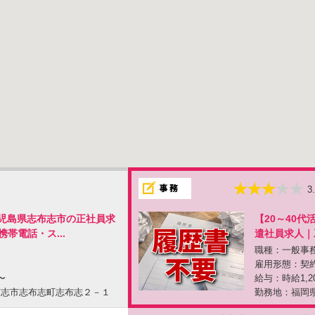
3
｜鹿児島県志布志市の正社員求
【20～40
帯電話・ス...
遣社員求人｜
職種：一般事
雇用形態：契
〜
給与：時給1,2
布志市志布志町志布志２－１
勤務地：福岡