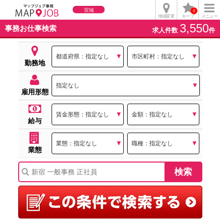
宮城
0
地域変更
キープ
メニュー
3,550
事務お仕事検索
求人件数
件
勤務地
雇用形態
給与
業態