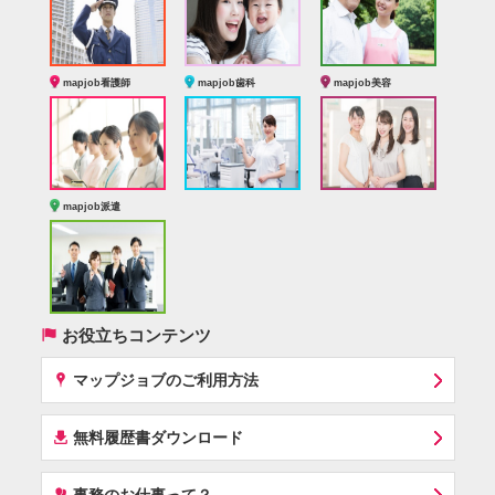
mapjob看護師
mapjob歯科
mapjob美容
mapjob派遣
(
お役立ちコンテンツ
x
マップジョブのご利用方法
í
無料履歴書ダウンロード
‰