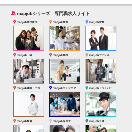
‰
mapjobシリーズ 専門職求人サイト
mapjob携帯販売
mapjob飲食
mapjob営業
mapjob工場
mapjob事務
mapjobアパレル
mapjob建築・土木
mapjobエンジニア
mapjobドライバー
mapjob警備
mapjob保育士
mapjob介護