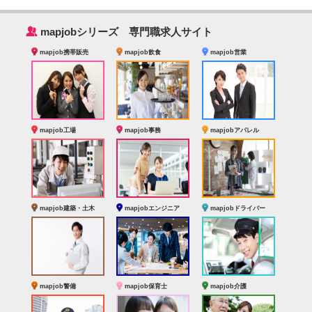
‰
mapjobシリーズ 専門職求人サイト
mapjob携帯販売
mapjob飲食
mapjob営業
mapjob工場
mapjob事務
mapjobアパレル
mapjob建築・土木
mapjobエンジニア
mapjobドライバー
mapjob警備
mapjob保育士
mapjob介護