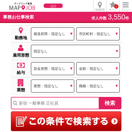
山口
0
地域変更
キープ
メニュー
3,550
事務お仕事検索
求人件数
件
勤務地
雇用形態
給与
業態