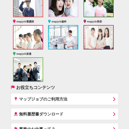
mapjob看護師
mapjob歯科
mapjob美容
mapjob派遣
(
お役立ちコンテンツ
x
マップジョブのご利用方法
í
無料履歴書ダウンロード
‰