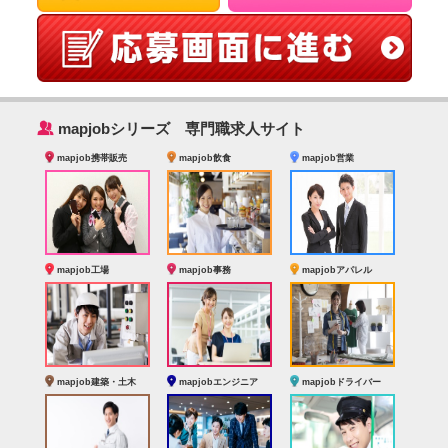
‰
mapjobシリーズ 専門職求人サイト
mapjob携帯販売
mapjob飲食
mapjob営業
mapjob工場
mapjob事務
mapjobアパレル
mapjob建築・土木
mapjobエンジニア
mapjobドライバー