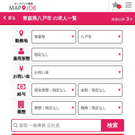
0
キープ
メニュー
戻る
青森県八戸市 の求人一覧
3
検索結果:
件
勤務地
雇用形態
お祝い金
給与
業態