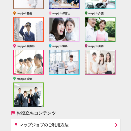
mapjob警備
mapjob保育士
mapjob介護
mapjob看護師
mapjob歯科
mapjob美容
mapjob派遣
(
お役立ちコンテンツ
x
マップジョブのご利用方法